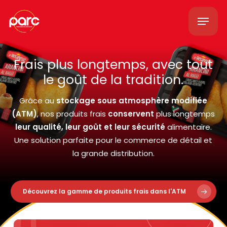
Skip
Menu
to
main
content
Frais plus longtemps, avec tout
le goût de la tradition.
Grâce au
stockage sous atmosphère modifiée
(ATM)
, nos produits frais
conservent
plus longtemps
leur qualité, leur goût et leur sécurité
alimentaire.
Une solution parfaite pour le commerce de détail et
la grande distribution.
Découvrez la gamme de produits frais dans l'ATM