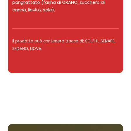
pangrattato (farina di GRANO, zucchero di
canna, lievito, sale).
Il prodotto può contenere tracce di: SOLFITI, SENAPE,
SEDANO, UOVA.